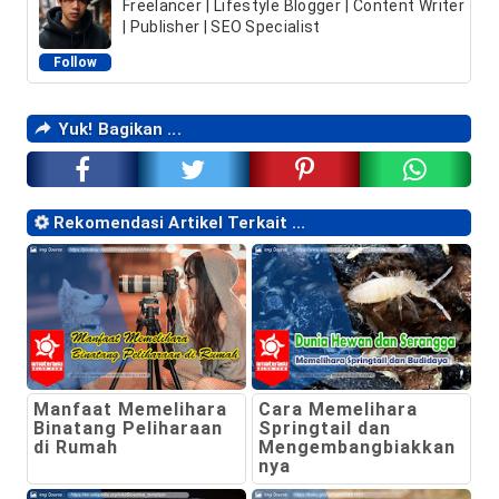
Freelancer | Lifestyle Blogger | Content Writer
| Publisher | SEO Specialist
Follow
Yuk! Bagikan ...
Rekomendasi Artikel Terkait ...
Manfaat Memelihara
Cara Memelihara
Binatang Peliharaan
Springtail dan
di Rumah
Mengembangbiakkan
nya