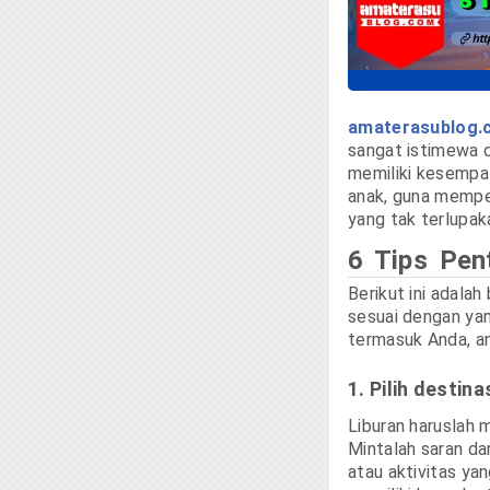
amaterasublog.
sangat istimewa d
memiliki kesempa
anak, guna mempe
yang tak terlupa
6 Tips Pen
Berikut ini adala
sesuai dengan ya
termasuk Anda, an
1. Pilih desti
Liburan haruslah
Mintalah saran da
atau aktivitas yan