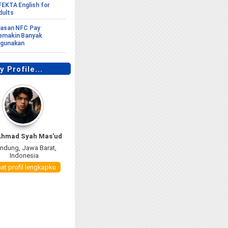
FEKTA English for
dults
lasan NFC Pay
emakin Banyak
igunakan
 Profile...
Ahmad Syah Mas'ud
ndung, Jawa Barat,
Indonesia
hat profil lengkapku