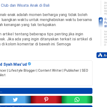
DN
Club dan Wisata Anak di Bali
am
te
se
sa
anak-anak adalah momen berharga yang tidak boleh
C
lu luangkan waktu untuk menghabiskan waktu bersama
F
h kenangan yang tak terlupakan.
B
Am
 artikel tentang beberapa tips penting jika ingin
te
art
ak. Jika ada yang ingin ditanyakan terkait isi artikel di
me
Ca
lis di kolom komentar di bawah ini. Semoga
di 
Ad
d Syah Mas'ud
ncer | Lifestyle Blogger | Content Writer | Publisher | SEO
list
..