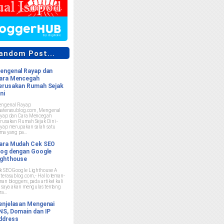
ndom Post...
engenal Rayap dan
ara Mencegah
erusakan Rumah Sejak
ni
ngenal Rayap
aterasublog.com , Mengenal
yap dan Cara Mencegah
rusakan Rumah Sejak Dini -
yap merupakan salah satu
ma yang pa...
ara Mudah Cek SEO
log dengan Google
ighthouse
k SEO Google Lighthouse A
terasublog.com ,- Hallo teman-
man bloggers, pada artikel kali
i saya akan mengulas tentang
a...
enjelasan Mengenai
NS, Domain dan IP
ddress