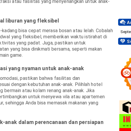
traksi atau fasilitas yang menyenangkan untuk anak-
al liburan yang fleksibel
Ar
-kadang bisa cepat merasa bosan atau lelah. Cobalah
dwal yang fleksibel, memberikan waktu istirahat di
Su
ktivitas yang padat. Juga, pastikan untuk
tan yang bisa dinikmati bersama, seperti makan
main game.
dasi yang nyaman untuk anak-anak
modasi, pastikan bahwa fasilitas dan
uai dengan kebutuhan anak-anak. Pilihlah hotel
ng bermain atau kolam renang anak-anak. Jika
rtimbangkan untuk menyewa vila atau apartemen
pur, sehingga Anda bisa memasak makanan yang
ak-anak dalam perencanaan dan persiapan