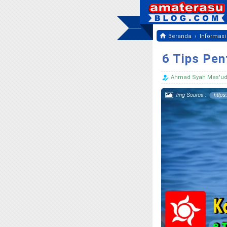
›
Beranda
Informasi
6 Tips Pen
Ahmad Syah Mas'u