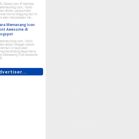
S, Domain dan IP Address
aterasublog.com ,- Hallo
man-teman, pada artikel
putar dunia blogging kali ini
ya akan menjelaskan me...
ara Memasang Icon
ont Awesome di
logspot
aterasublog.com ,- Hallo
man-teman blogger, dalam
ikel kali ini saya akan
ngulas tentang bagaimana
ra Memasang Font Awesome
B...
vertiser...