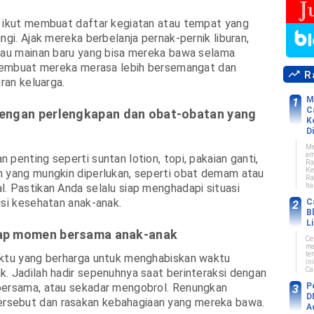
k ikut membuat daftar kegiatan atau tempat yang
ngi. Ajak mereka berbelanja pernak-pernik liburan,
tau mainan baru yang bisa mereka bawa selama
n membuat mereka merasa lebih bersemangat dan
Ra
uran keluarga.
M
C
 dengan perlengkapan dan obat-obatan yang
K
Di
Me
am
 penting seperti suntan lotion, topi, pakaian ganti,
Ra
Ke
n yang mungkin diperlukan, seperti obat demam atau
Ra
ha
. Pastikan Anda selalu siap menghadapi situasi
isi kesehatan anak-anak.
C
B
L
tiap momen bersama anak-anak
Ce
ma
te
aktu yang berharga untuk menghabiskan waktu
in
Car
. Jadilah hadir sepenuhnya saat berinteraksi dengan
P
bersama, atau sekadar mengobrol. Renungkan
D
sebut dan rasakan kebahagiaan yang mereka bawa.
A