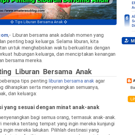
E
A
A
S
Tips Liburan Bersama Anak
D
com
,- Liburan bersama anak adalah momen yang
My
an penting bagi keluarga. Selama liburan, kita
tan untuk menghabiskan waktu berkualitas dengan
rkuat hubungan keluarga, dan menciptakan kenangan
kan bersama mereka.
ting Liburan Bersama Anak
h beberapa tips penting
liburan bersama anak
agar
ng diharapkan serta menyenangkan semuanya,
Ba
ak, dan keluarga:
Li
nasi yang sesuai dengan minat anak-anak
 menyenangkan bagi semua orang, termasuk anak-anak.
ri mereka tentang tempat yang ingin mereka kunjungi
g ingin mereka lakukan. Pilihlah destinasi yang