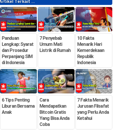
tikel Terkait ...
Panduan
7 Penyebab
10 Fakta
Lengkap: Syarat
Umum Mati
Menarik Hari
dan Prosedur
Listrik di Rumah
Kemerdekaan
Perpanjang SIM
Republik
di Indonesia
Indonesia
6 Tips Penting
Cara
7 Fakta Menarik
Liburan Bersama
Mendapatkan
Jurusan Filsafat
Anak
Bitcoin Gratis
yang Perlu Anda
Yang Bisa Anda
Ketahui
Coba