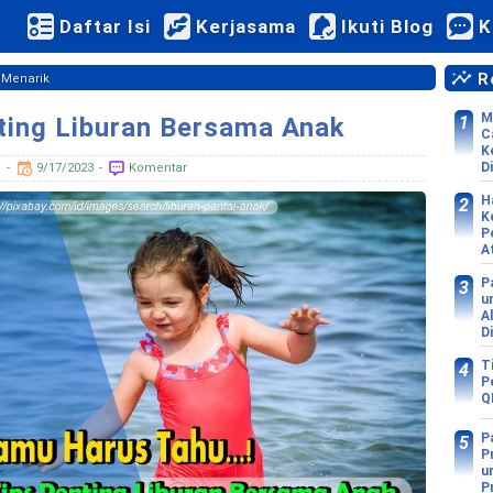
Daftar Isi
Kerjasama
Ikuti Blog
K
Re
 Menarik
M
ting Liburan Bersama Anak
C
K
Di
d
9/17/2023
Komentar
H
K
P
A
P
u
A
D
T
P
Q
P
P
u
P