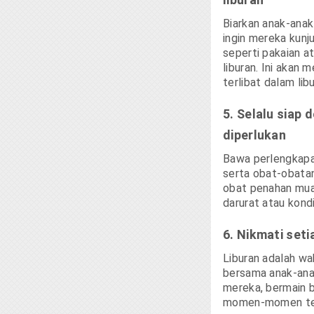
Biarkan anak-ana
ingin mereka kunju
seperti pakaian a
liburan. Ini aka
terlibat dalam lib
5. Selalu siap
diperlukan
Bawa perlengkapan
serta obat-obata
obat penahan mual
darurat atau kond
6. Nikmati se
Liburan adalah w
bersama anak-anak
mereka, bermain 
momen-momen ter