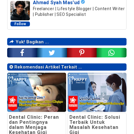
Ahmad Syah Mas'ud
Freelancer | Lifestyle Blogger | Content Writer
| Publisher | SEO Specialist
Follow
Yuk! Bagikan ...
Rekomendasi Artikel Terkait ...
Dental Clinic: Peran
Dental Clinic: Solusi
dan Pentingnya
Terbaik Untuk
dalam Menjaga
Masalah Kesehatan
Kesehatan Gigi
Gigi