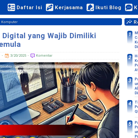
Daftar Isi
Kerjasama
Ikuti Blog
K
Re
›
Komputer
M
 Digital yang Wajib Dimiliki
C
K
emula
Di
d
3/20/2025
Komentar
H
K
P
A
P
u
A
D
T
P
Q
P
P
u
P