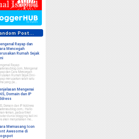
ndom Post...
engenal Rayap dan
ara Mencegah
erusakan Rumah Sejak
ni
ngenal Rayap
aterasublog.com , Mengenal
yap dan Cara Mencegah
rusakan Rumah Sejak Dini -
yap merupakan salah satu
ma yang pa...
enjelasan Mengenai
NS, Domain dan IP
ddress
S, Domain dan IP Address
aterasublog.com ,- Hallo
man-teman, pada artikel
putar dunia blogging kali ini
ya akan menjelaskan me...
ara Memasang Icon
ont Awesome di
logspot