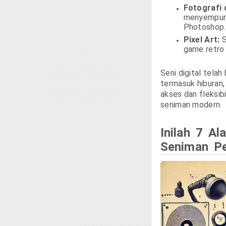
Fotografi 
menyempurn
Photoshop.
Pixel Art:
S
game retro 
Seni digital tela
termasuk hiburan,
akses dan fleksibi
seniman modern.
Inilah 7 Al
Seniman P