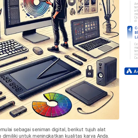
Am
te
art
me
Ca
di 
C
B
L
Ce
ma
te
in
Car
Ad
ulai sebagai seniman digital, berikut tujuh alat
b dimiliki untuk meningkatkan kualitas karya Anda.