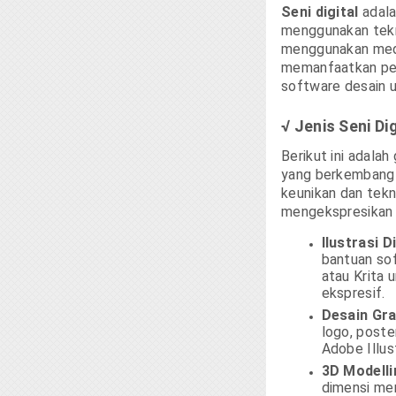
Seni digital
adala
menggunakan tekno
menggunakan media
memanfaatkan pera
software desain u
√ Jenis Seni Dig
Berikut ini adalah
yang berkembang 
keunikan dan tek
mengekspresikan k
Ilustrasi Di
bantuan sof
atau Krita 
ekspresif.
Desain Gra
logo, poste
Adobe Illus
3D Modelli
dimensi me