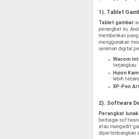
1). Tablet Gam
Tablet gambar
ad
perangkat ini, A
memberikan penga
menggunakan mous
seniman digital pe
Wacom Int
terjangkau.
Huion Kam
lebih terja
XP-Pen Art
2). Software De
Perangkat lunak
berbagai softwar
atau mengedit gam
dipertimbangkan a