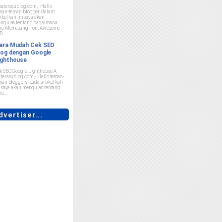
aterasublog.com ,- Hallo
man-teman blogger, dalam
ikel kali ini saya akan
ngulas tentang bagaimana
ra Memasang Font Awesome
B...
ara Mudah Cek SEO
log dengan Google
ighthouse
k SEO Google Lighthouse A
terasublog.com ,- Hallo teman-
man bloggers, pada artikel kali
i saya akan mengulas tentang
a...
vertiser...