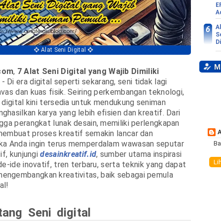
E
A
A
S
D
Alat Seni Digital
My
com
,
7 Alat Seni Digital yang Wajib Dimiliki
- Di era digital seperti sekarang, seni tidak lagi
vas dan kuas fisik. Seiring perkembangan teknologi,
 digital kini tersedia untuk mendukung seniman
hasilkan karya yang lebih efisien dan kreatif. Dari
gga perangkat lunak desain, memiliki perlengkapan
membuat proses kreatif semakin lancar dan
ka Anda ingin terus memperdalam wawasan seputar
Ba
if, kunjungi
desainkreatif.id
, sumber utama inspirasi
Li
e-ide inovatif, tren terbaru, serta teknik yang dapat
ngembangkan kreativitas, baik sebagai pemula
al!
tang Seni digital