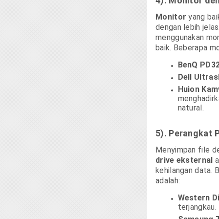
4). Monitor de
Monitor
yang bai
dengan lebih jela
menggunakan monit
baik. Beberapa mo
BenQ PD32
Dell Ultra
Huion Kam
menghadirk
natural.
5). Perangkat 
Menyimpan file de
drive eksternal
a
kehilangan data.
adalah:
Western Di
terjangkau.