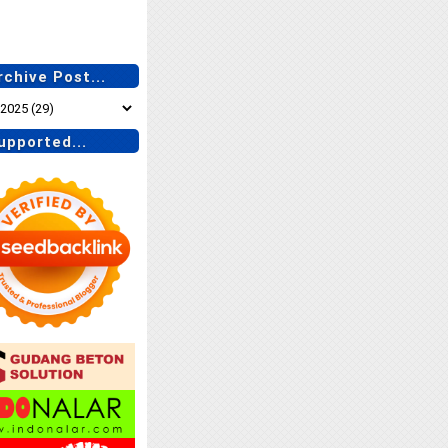
chive Post...
pported...