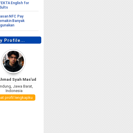
FEKTA English for
dults
lasan NFC Pay
emakin Banyak
igunakan
 Profile...
Ahmad Syah Mas'ud
ndung, Jawa Barat,
Indonesia
hat profil lengkapku