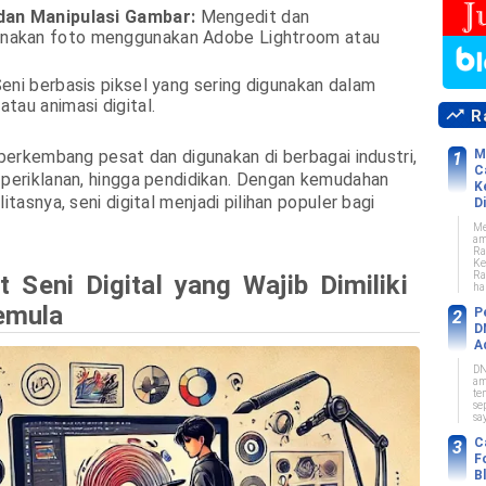
dan Manipulasi Gambar:
Mengedit dan
akan foto menggunakan Adobe Lightroom atau
eni berbasis piksel yang sering digunakan dalam
atau animasi digital.
Ra
h berkembang pesat dan digunakan di berbagai industri,
M
C
 periklanan, hingga pendidikan. Dengan kemudahan
K
litasnya, seni digital menjadi pilihan populer bagi
Di
Me
am
Ra
Ke
Ra
at Seni Digital yang Wajib Dimiliki
ha
emula
P
D
A
DN
am
te
se
sa
C
F
B