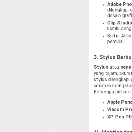
Adobe Pho
dilengkapi 
desain grafi
Clip Studio
komik denga
Krita:
Alter
pemula.
3. Stylus Berku
Stylus
atau
pena 
yang tajam, akura
stylus dilengkapi
seniman mengatur 
Beberapa pilihan 
Apple Penc
Wacom Pro
XP-Pen P0