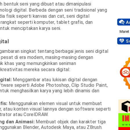
h bentuk seni yang dibuat atau dimanipulasi
logi digital. Berbeda dengan seni tradisional yang
 fisik seperti kanvas dan cat, seni digital
ngkat seperti komputer, tablet grafis, dan
Ar
ntuk menciptakan karya seni.
ital
Su
 gambaran singkat tentang berbagai jenis seni digital
pesat di era modern, masing-masing dengan
nik khas yang memungkinkan seniman
reativitas mereka secara digital:
gital:
Menggambar atau lukisan digital dengan
tware seperti Adobe Photoshop, Clip Studio Paint,
untuk menghasilkan karya yang lebih dinamis dan
fis:
Menggunakan elemen visual untuk membuat
r, atau konten visual lainnya dengan software seperti
trator atau CorelDRAW.
ng dan Animasi:
Membuat objek dan karakter tiga
nggunakan Blender, Autodesk Maya, atau ZBrush.