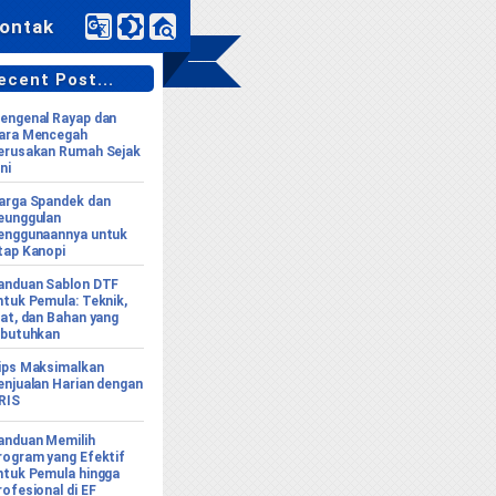
ontak
cent Post...
engenal Rayap dan
ara Mencegah
erusakan Rumah Sejak
ni
arga Spandek dan
eunggulan
enggunaannya untuk
tap Kanopi
anduan Sablon DTF
ntuk Pemula: Teknik,
lat, dan Bahan yang
ibutuhkan
ips Maksimalkan
enjualan Harian dengan
RIS
anduan Memilih
rogram yang Efektif
ntuk Pemula hingga
rofesional di EF