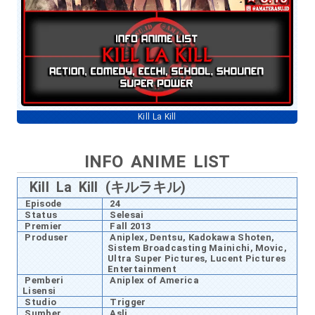
Kill La Kill
INFO ANIME LIST
Kill La Kill (キルラキル)
Episode
24
Status
Selesai
Premier
Fall 2013
Produser
Aniplex, Dentsu, Kadokawa Shoten,
Sistem Broadcasting Mainichi, Movic,
Ultra Super Pictures, Lucent Pictures
Entertainment
Pemberi
Aniplex of America
Lisensi
Studio
Trigger
Sumber
Asli