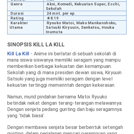
Genre
Aksi, Komedi, Kekuatan Super, Ecchi,
Sekolah
Durasi
24 mnt. per ep.
Rating
★8.19
Karakter
Ryouko Matoi, Mako Mankanshoku,
Utama
Satsuki Kiryuuin, Senketsu, Houka
Inumuta
SINOPSIS KILL LA KILL
Kill La Kill
- Anime ini berlatar di sebuah sekolah di
mana siswa-siswanya memiliki seragam yang mampu
memberikan berbagai kekuatan dan kemampuan.
Sekolah yang di mana presiden dewan siswa, Kiryuuin
Satsuki yang juga memiliki seragam dengan level
kekuatan tertinggi memerintah dengan kekerasan.
Namun, murid pindahan bernama Matoi Ryuuko
betindak nekat dengan terang-terangan melawannya.
Dengan senjata pedang gunting dan baju seragamnya
yang ‘tidak biasa’.
Dengan membawa senjata besar berbentuk setengah
gunting, dalam perjalanan mencari perempuan yang