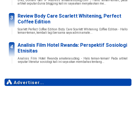
DNS, Domain dan IP Address amaterasublog.com ,- Hallo teman-teman, pada
artikel seputar dunia blogging kali ini saya akan menjelaskan me...
Review Body Care Scarlett Whitening, Perfect
Coffee Edition
Scarlett Perfect Coffee Edition Body Care Scarlett Whitening Coffee Edition - Hallo
teman-teman, kembali lagi bersama saya admin amate...
Analisis Film Hotel Rwanda: Perspektif Sosiologi
Etnisitas
Analisis Film Hotel Rwanda amaterasublog - Halo teman-teman! Pada artikel
seputar literatur sosiologi kali ini saya akan membahas tentang...
Advertiser...