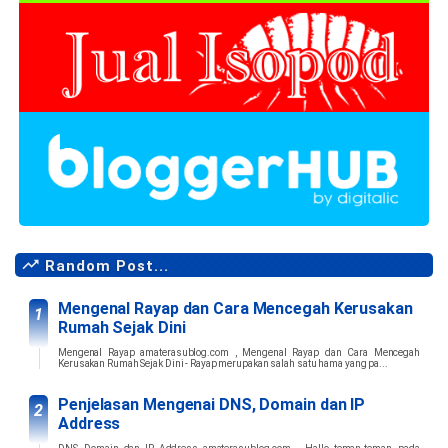
Random Post...
Mengenal Rayap dan Cara Mencegah Kerusakan
Rumah Sejak Dini
Mengenal Rayap amaterasublog.com , Mengenal Rayap dan Cara Mencegah
Kerusakan Rumah Sejak Dini - Rayap merupakan salah satu hama yang pa...
Penjelasan Mengenai DNS, Domain dan IP
Address