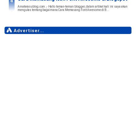
Amaterasublog.com ,- Hallo teman-teman blogger, dalam artikel kali ini saya akan
mengulas tentang bagaimana Cara Memasang Font Awesome di B...
Advertiser...