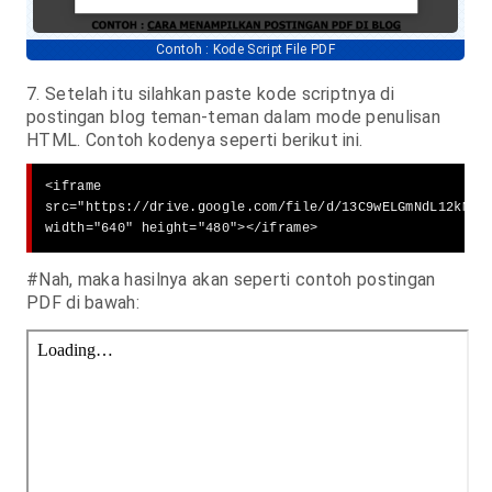
Contoh : Kode Script File PDF
7. Setelah itu silahkan paste kode scriptnya di
postingan blog teman-teman dalam mode penulisan
HTML. Contoh kodenya seperti berikut ini.
<iframe 

src="https://drive.google.com/file/d/13C9wELGmNdL12kM6-i
width="640" height="480"></iframe>
#Nah, maka hasilnya akan seperti contoh postingan
PDF di bawah: