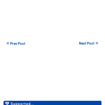
Next Post
Prev Post
Supported...