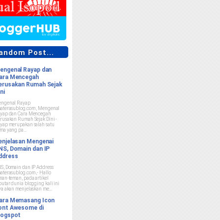
ndom Post...
engenal Rayap dan
ara Mencegah
erusakan Rumah Sejak
ni
ngenal Rayap
aterasublog.com , Mengenal
yap dan Cara Mencegah
rusakan Rumah Sejak Dini -
yap merupakan salah satu
ma yang pa...
enjelasan Mengenai
NS, Domain dan IP
ddress
S, Domain dan IP Address
aterasublog.com ,- Hallo
man-teman, pada artikel
putar dunia blogging kali ini
ya akan menjelaskan me...
ara Memasang Icon
ont Awesome di
logspot