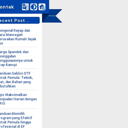
ontak
cent Post...
engenal Rayap dan
ara Mencegah
erusakan Rumah Sejak
ni
arga Spandek dan
eunggulan
enggunaannya untuk
tap Kanopi
anduan Sablon DTF
ntuk Pemula: Teknik,
lat, dan Bahan yang
ibutuhkan
ips Maksimalkan
enjualan Harian dengan
RIS
anduan Memilih
rogram yang Efektif
ntuk Pemula hingga
rofesional di EF