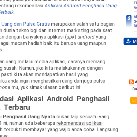
E
ntang rekomendasi
Aplikasi Android Penghasil Uang
A
Terbaik
.
A
S
l Uang dan Pulsa Gratis
merupakan salah satu bagian
D
 dunia teknologi dan internet marketing pada saat
ikan dengan banyaknya aplikasi (
apk
)
android
yang
My
agai macam hadiah baik itu berupa uang maupun
s.
n uang melalui media aplikasi, caranya memang
susah. Namun, jika kita melakukannya dengan
pasti kita akan mendapatkan hasil yang
ika anda ingin menghasilkan uang dan juga pulsa
hone
mu, yuk simak ulasan berikut ini:
Ba
asi Aplikasi Android Penghasil
Li
 Terbaru
si Penghasil Uang Nyata
bukan lagi sesuatu yang
0 ini, namun ada beberapa
rekomendasi aplikasi
h terbukti membayar yang wajib anda coba. Langsung
nnya: