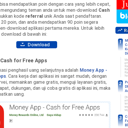
bisa mendapatkan poin dengan cara yang lebih cepat,
ra mengundang teman anda untuk men-download
Cash
sukkan kode
referral
unik Anda saat pendaftaran.
20 poin, dan anda mendapatkan 90 poin segera
en-download aplikasi pertama mereka. Untuk lebih
Ra
ik download di bawah ini:
M
Download
C
K
Di
 Cash for Free Apps
Me
am
Ra
asi penghasil uang selanjutnya adalah
Money App -
Ke
Ra
pps
. Cara kerja dari aplikasi ini sangat mudah, dengan
ha
vei, memainkan game gratis, menguji layanan gratis,
P
D
t, dukungan, dan uji coba gratis di aplikasi ini, maka
A
atkan uang.
DN
am
te
se
sa
C
F
B