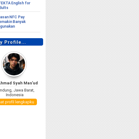
FEKTA English for
dults
lasan NFC Pay
emakin Banyak
igunakan
 Profile...
Ahmad Syah Mas'ud
ndung, Jawa Barat,
Indonesia
hat profil lengkapku