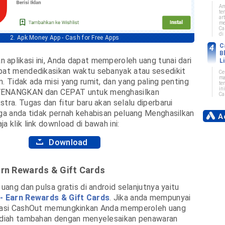
Am
te
art
me
Ca
di 
2. Apk Money App - Cash for Free Apps
C
B
aplikasi ini, Anda dapat memperoleh uang tunai dari
L
apat mendedikasikan waktu sebanyak atau sesedikit
Ce
ma
n. Tidak ada misi yang rumit, dan yang paling penting
te
in
YENANGKAN dan CEPAT untuk menghasilkan
Car
tra. Tugas dan fitur baru akan selalu diperbarui
gga anda tidak pernah kehabisan peluang Menghasilkan
Ad
a klik link download di bawah ini:
Download
arn Rewards & Gift Cards
 uang dan pulsa gratis di android selanjutnya yaitu
- Earn Rewards & Gift Cards
. Jika anda mempunyai
ikasi CashOut memungkinkan Anda memperoleh uang
hadiah tambahan dengan menyelesaikan penawaran