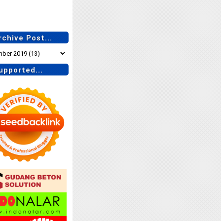
chive Post...
pported...