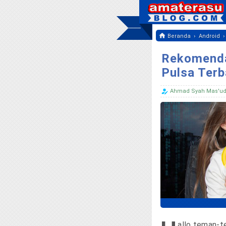
›
Beranda
Android
Rekomendas
Pulsa Terb
Ahmad Syah Mas'u
allo teman-te