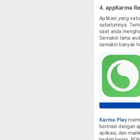
4. appKarma Re
Aplikasi yang sat
sebelumnya. Temuk
saat anda mengha
Semakin lama and
semakin banyak ha
Karma Play
memun
bermain dengan apl
aplikasi, dan mai
hadiah harian. BO