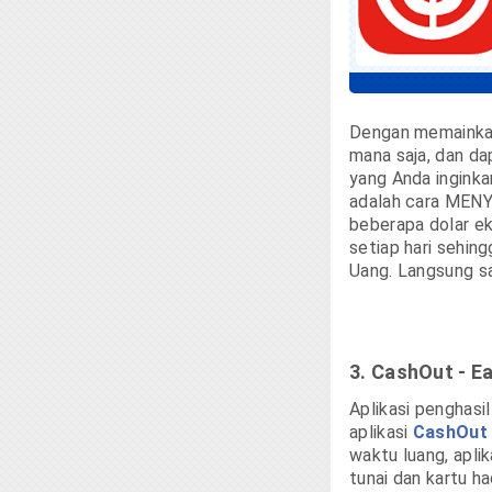
Dengan memainkan 
mana saja, dan d
yang Anda inginka
adalah cara MEN
beberapa dolar eks
setiap hari sehin
Uang. Langsung saj
3. CashOut - E
Aplikasi penghasil
aplikasi
CashOut 
waktu luang, apl
tunai dan kartu 