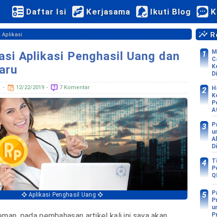
Daftar Isi
Kerjasama
Ikuti Blog
K
Re
›
Aplikasi
M
i Aplikasi Penghasil Uang dan
C
K
aru
Di
d
12/22/2019
7 Komentar
H
K
P
A
P
u
A
D
T
P
Q
P
Aplikasi Penghasil Uang
P
u
P
man, pada pembahasan artikel kali ini saya akan