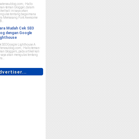
aterasublog.com ,- Hallo
man-teman blogger, dalam
ikel kali ini saya akan
ngulas tentang bagaimana
ra Memasang Font Awesome
B...
ara Mudah Cek SEO
log dengan Google
ighthouse
k SEO Google Lighthouse A
terasublog.com ,- Hallo teman-
man bloggers, pada artikel kali
i saya akan mengulas tentang
a...
vertiser...