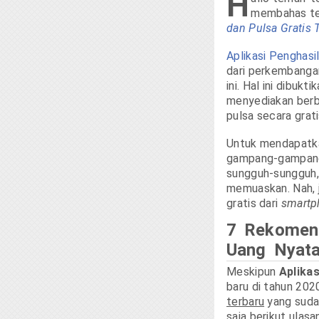
H
membahas te
dan Pulsa Gratis 
Aplikasi Penghasi
dari perkembangan
ini. Hal ini dibukt
menyediakan berb
pulsa secara grati
Untuk mendapatka
gampang-gampang 
sungguh-sungguh, 
memuaskan. Nah, j
gratis dari
smartp
7 Rekomend
Uang Nyata
Meskipun
Aplika
baru di tahun 202
terbaru
yang suda
saja berikut ulasa