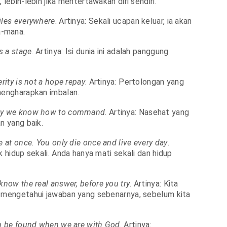
 lebih-lebih jika mentertawakan diri sendiri.
iles everywhere
. Artinya: Sekali ucapan keluar, ia akan
-mana.
is a stage
. Artinya: Isi dunia ini adalah panggung
erity is not a hope repay
. Artinya: Pertolongan yang
mengharapkan imbalan.
ey we know how to command
. Artinya: Nasehat yang
n yang baik.
e at once. You only die once and live every day
.
k hidup sekali. Anda hanya mati sekali dan hidup
know the real answer, before you try
. Artinya: Kita
h mengetahui jawaban yang sebenarnya, sebelum kita
an be found when we are with God
. Artinya: