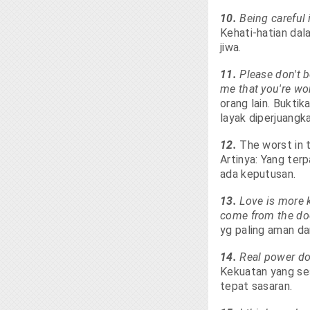
10.
Being careful 
Kehati-hatian dal
jiwa.
11.
Please don't b
me that you're wor
orang lain. Bukti
layak diperjuangka
12.
The worst in t
Artinya: Yang ter
ada keputusan.
13.
Love is more k
come from the do
yg paling aman dan
14.
Real power doe
Kekuatan yang se
tepat sasaran.