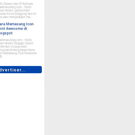
S, Domain dan IP Address
aterasublog.com ,- Hallo
man-teman, pada artikel
putar dunia blogging kali ini
ya akan menjelaskan me...
ara Memasang Icon
ont Awesome di
logspot
aterasublog.com ,- Hallo
man-teman blogger, dalam
ikel kali ini saya akan
ngulas tentang bagaimana
ra Memasang Font Awesome
B...
vertiser...