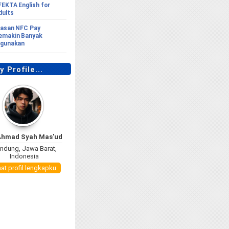
FEKTA English for
dults
lasan NFC Pay
emakin Banyak
igunakan
 Profile...
Ahmad Syah Mas'ud
ndung, Jawa Barat,
Indonesia
hat profil lengkapku