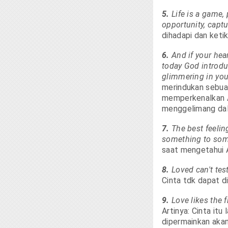
5.
Life is a game, p
opportunity, captu
dihadapi dan keti
6.
And if your hear
today God introdu
glimmering in yo
merindukan sebuah
memperkenalkan A
menggelimang dal
7.
The best feelin
something to so
saat mengetahui A
8.
Loved can't test
Cinta tdk dapat d
9.
Love likes the f
Artinya: Cinta itu
dipermainkan akan