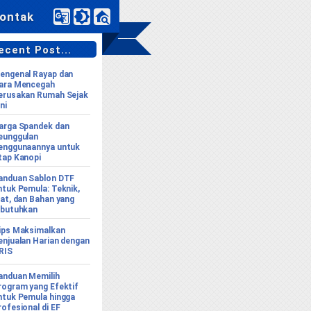
ontak
cent Post...
engenal Rayap dan
ara Mencegah
erusakan Rumah Sejak
ni
arga Spandek dan
eunggulan
enggunaannya untuk
tap Kanopi
anduan Sablon DTF
ntuk Pemula: Teknik,
lat, dan Bahan yang
ibutuhkan
ips Maksimalkan
enjualan Harian dengan
RIS
anduan Memilih
rogram yang Efektif
ntuk Pemula hingga
rofesional di EF