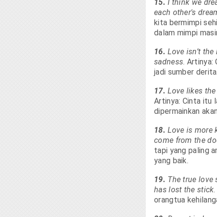
15.
I think we dre
each other's dream
kita bermimpi sehi
dalam mimpi masin
16.
Love isn’t the
sadness
. Artinya
jadi sumber derita
17.
Love likes the
Artinya: Cinta itu
dipermainkan akan
18.
Love is more k
come from the do
tapi yang paling a
yang baik.
19.
The true love
has lost the stick
orangtua kehilang