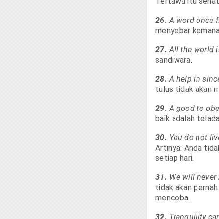
Tertawa itu sehat,
26.
A word once f
menyebar kemana
27.
All the world 
sandiwara.
28.
A help in sinc
tulus tidak akan 
29.
A good to ob
baik adalah telada
30.
You do not liv
Artinya: Anda tida
setiap hari.
31.
We will never 
tidak akan perna
mencoba.
32.
Tranquility c