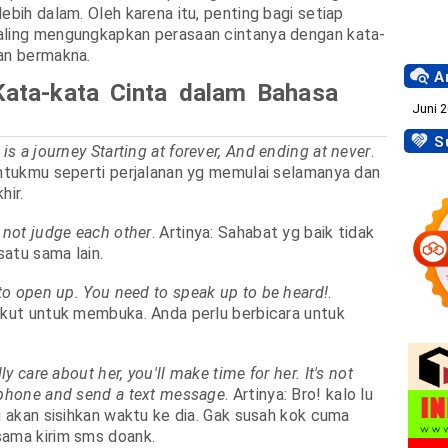
ebih dalam. Oleh karena itu, penting bagi setiap
aling mengungkapkan perasaan cintanya dengan kata-
an bermakna.
Ar
ata-kata Cinta dalam Bahasa
Su
 is a journey Starting at forever, And ending at never
.
untukmu seperti perjalanan yg memulai selamanya dan
hir.
 not judge each other
. Artinya: Sahabat yg baik tidak
atu sama lain.
 to open up. You need to speak up to be heard!
.
akut untuk membuka. Anda perlu berbicara untuk
lly care about her, you'll make time for her. It's not
 phone and send a text message
. Artinya: Bro! kalo lu
lu akan sisihkan waktu ke dia. Gak susah kok cuma
sama kirim sms doank.