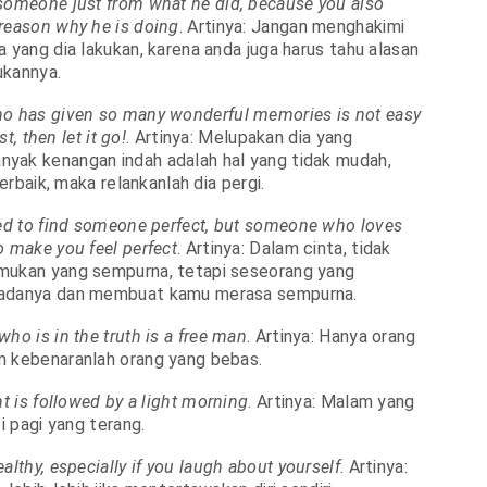
someone just from what he did, because you also
reason why he is doing
. Artinya: Jangan menghakimi
a yang dia lakukan, karena anda juga harus tahu alasan
ukannya.
o has given so many wonderful memories is not easy
st, then let it go!
. Artinya: Melupakan dia yang
yak kenangan indah adalah hal yang tidak mudah,
terbaik, maka relankanlah dia pergi.
eed to find someone perfect, but someone who loves
o make you feel perfect
. Artinya: Dalam cinta, tidak
mukan yang sempurna, tetapi seseorang yang
 adanya dan membuat kamu merasa sempurna.
ho is in the truth is a free man
. Artinya: Hanya orang
m kebenaranlah orang yang bebas.
ht is followed by a light morning
. Artinya: Malam yang
ti pagi yang terang.
althy, especially if you laugh about yourself
. Artinya: