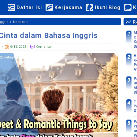
Daftar Isi
Kerjasama
Ikuti Blog
K
Re
›
ggris
Kosakata
M
Cinta dalam Bahasa Inggris
C
K
Di
d
6/18/2023
Komentar
H
K
P
A
P
u
A
D
T
P
Q
P
P
u
P