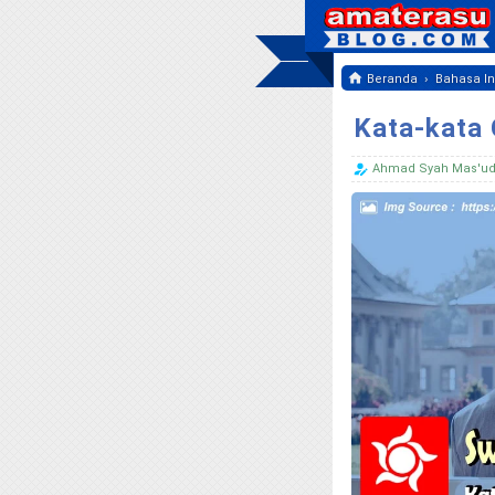
›
Beranda
Bahasa In
Kata-kata 
Ahmad Syah Mas'u