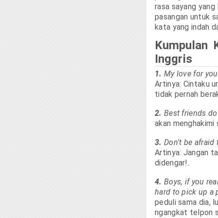
rasa sayang yang l
pasangan untuk s
kata yang indah d
Kumpulan K
Inggris
1.
My love for you
Artinya: Cintaku 
tidak pernah berak
2.
Best friends do
akan menghakimi s
3.
Don't be afraid
Artinya: Jangan t
didengar!.
4.
Boys, if you rea
hard to pick up a
peduli sama dia, 
ngangkat telpon 