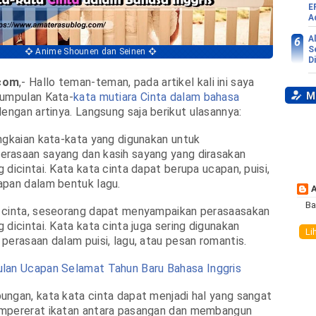
E
A
A
S
Anime Shounen dan Seinen
D
com
,- Hallo teman-teman, pada artikel kali ini saya
My
kumpulan Kata-
kata mutiara Cinta dalam bahasa
engan artinya. Langsung saja berikut ulasannya:
ngkaian kata-kata yang digunakan untuk
rasaan sayang dan kasih sayang yang dirasakan
dicintai. Kata kata cinta dapat berupa ucapan, puisi,
apan dalam bentuk lagu.
Ba
 cinta, seseorang dapat menyampaikan perasaasakan
 dicintai. Kata kata cinta juga sering digunakan
Li
perasaan dalam puisi, lagu, atau pesan romantis.
lan Ucapan Selamat Tahun Baru Bahasa Inggris
ngan, kata kata cinta dapat menjadi hal yang sangat
mpererat ikatan antara pasangan dan membangun