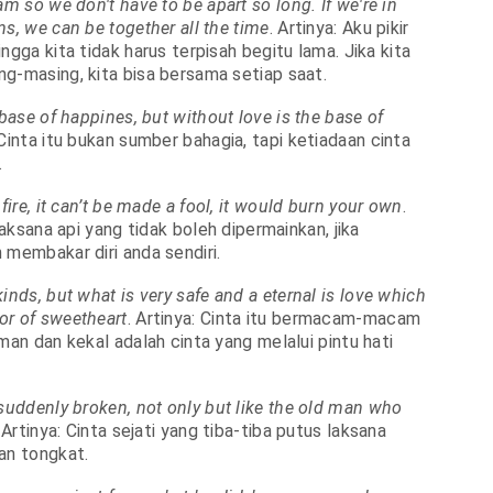
am so we don't have to be apart so long. If we're in
s, we can be together all the time
. Artinya: Aku pikir
ngga kita tidak harus terpisah begitu lama. Jika kita
g-masing, kita bisa bersama setiap saat.
 base of happines, but without love is the base of
: Cinta itu bukan sumber bahagia, tapi ketiadaan cinta
.
 fire, it can’t be made a fool, it would burn your own
.
 laksana api yang tidak boleh dipermainkan, jika
 membakar diri anda sendiri.
inds, but what is very safe and a eternal is love which
or of sweetheart
. Artinya: Cinta itu bermacam-macam
man dan kekal adalah cinta yang melalui pintu hati
 suddenly broken, not only but like the old man who
. Artinya: Cinta sejati yang tiba-tiba putus laksana
an tongkat.