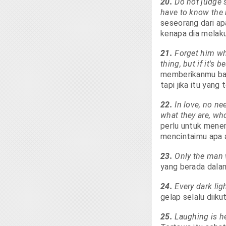
20.
Do not judge 
have to know the 
seseorang dari ap
kenapa dia melak
21.
Forget him wh
thing, but if it's be
memberikanmu ban
tapi jika itu yang 
22.
In love, no n
what they are, wh
perlu untuk mene
mencintaimu apa
23.
Only the man w
yang berada dala
24.
Every dark lig
gelap selalu diiku
25.
Laughing is he