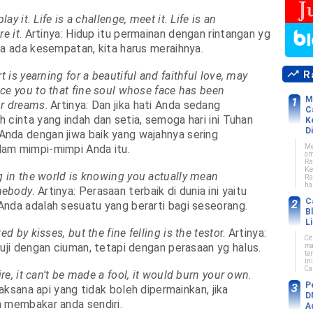
lay it. Life is a challenge, meet it. Life is an
re it
. Artinya: Hidup itu permainan dengan rintangan yg
ka ada kesempatan, kita harus meraihnya.
Ra
t is yearning for a beautiful and faithful love, may
ce you to that fine soul whose face has been
M
ur dreams
. Artinya: Dan jika hati Anda sedang
C
 cinta yang indah dan setia, semoga hari ini Tuhan
K
Di
nda dengan jiwa baik yang wajahnya sering
Me
am mimpi-mimpi Anda itu.
am
Ra
Ke
g in the world is knowing you actually mean
Ra
ha
mebody
. Artinya: Perasaan terbaik di dunia ini yaitu
C
nda adalah sesuatu yang berarti bagi seseorang.
B
L
ed by kisses, but the fine felling is the testo
r. Artinya:
Ce
iuji dengan ciuman, tetapi dengan perasaan yg halus.
ma
te
in
Car
ire, it can't be made a fool, it would burn your own
.
P
 laksana api yang tidak boleh dipermainkan, jika
D
 membakar anda sendiri.
A