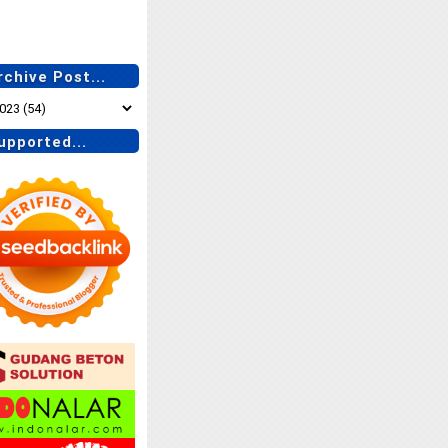
chive Post...
pported...