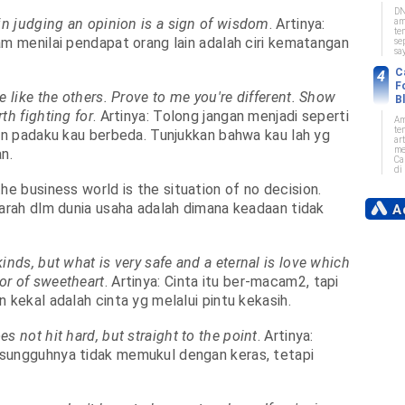
DN
in judging an opinion is a sign of wisdom
. Artinya:
am
te
am menilai pendapat orang lain adalah ciri kematangan
se
sa
C
F
e like the others. Prove to me you're different. Show
B
th fighting for
. Artinya: Tolong jangan menjadi seperti
Am
te
kan padaku kau berbeda. Tunjukkan bahwa kau lah yg
art
me
n.
Ca
di 
he business world is the situation of no decision.
parah dlm dunia usaha adalah dimana keadaan tidak
Ad
inds, but what is very safe and a eternal is love which
or of sweetheart
. Artinya: Cinta itu ber-macam2, tapi
 kekal adalah cinta yg melalui pintu kekasih.
s not hit hard, but straight to the point
. Artinya:
sungguhnya tidak memukul dengan keras, tetapi