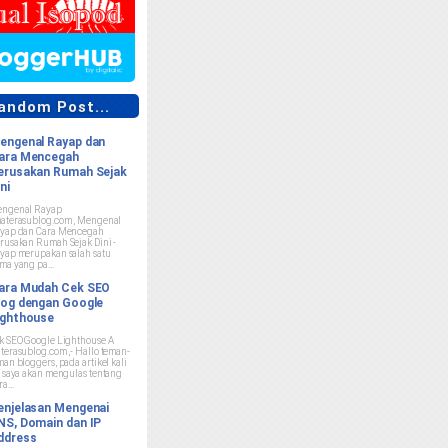
ndom Post...
engenal Rayap dan
ara Mencegah
erusakan Rumah Sejak
ni
ngenal Rayap
aterasublog.com , Mengenal
yap dan Cara Mencegah
rusakan Rumah Sejak Dini -
yap merupakan salah satu
ma yang pa...
ara Mudah Cek SEO
log dengan Google
ighthouse
k SEO Google Lighthouse A
terasublog.com ,- Hallo teman-
man bloggers, pada artikel kali
i saya akan mengulas tentang
a...
enjelasan Mengenai
NS, Domain dan IP
ddress