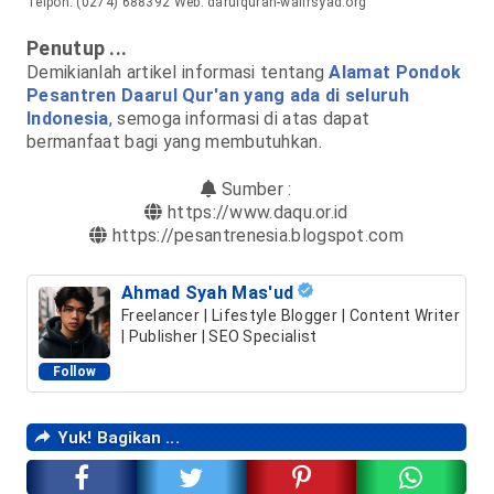
Telpon: (0274) 688392
Web: darulquran-walirsyad.org
Penutup ...
Demikianlah artikel informasi tentang
Alamat Pondok
Pesantren Daarul Qur'an yang ada di seluruh
Indonesia
, semoga informasi di atas dapat
bermanfaat bagi yang membutuhkan.
Sumber :
https://www.daqu.or.id
https://pesantrenesia.blogspot.com
Ahmad Syah Mas'ud
Freelancer | Lifestyle Blogger | Content Writer
| Publisher | SEO Specialist
Follow
Yuk! Bagikan ...