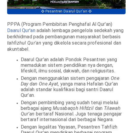
Pesantren Daarul Qur'an
PPPA (Program Pembibitan Penghafal Al Qur'an)
Daarul Qur'an
adalah lembaga pengelola sedekah yang
berkhidmad pada pembangunan masyarakat berbasis
tahfizhul Qur'an
yang dikelola secara profesional dan
akuntabel.
Daarul Qur’an adalah Pondok Pesantren yang
memadukan sistem pendidikan nya dengan,
lifeskill, ilmu sosial, dakwah, dan religiusitas.
Dengan menggunaklan sistem
pengajaran
One
Day dan One Ayat
, yanga mana Hafalan Qur’an
adalah standar kualifikasi bagi santri Daarul
Qur’an.
Dengan pembimbing yang sudah teruji melalui
berbagai ajang
Musabaqoh Hifdzil
dan
Tilawah
Qur’an
bertaraf Nasional. Juga tenaga pengajar
bertaraf internasional dari berbagai Negara.
Dengan legalitas Yayasan, Pesantren Tahfizh
Daarul Qur’an mendirikan berbagai program