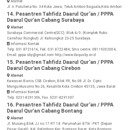
Alamat
Jl. Ir. Putuhena No. 34 Kota Jawa, Teluk Ambon Baguala,Kota Ambon
14. Pesantren Tahfidz Daarul Qur’an / PPPA
Daarul Qur'an Cabang Surabaya
Alamat
Surabaya Commercial Centre(SCC). Blok A/3. (Komplek Ruko
Carrefour Rungkut) Jl. Kalirungkut 23-25 Surabaya.
Informasi Kontak
Telp. 031 8721616, Fak. 031 8722484, Sms centre. 08119202004,
Email: pppa.sby@gmail.com
http://www.daqusby.or.id
15. Pesantren Tahfidz Daarul Qur’an / PPPA
Daarul Qur'an Cabang Cirebon
Alamat
Kawasan Bisnis CSB Cirebon, Blok YR, No.08 Jl. Dr. Cipto
Mangunkusumo No.26, Kesambi Kota Cirebon 45135, Jawa Barat
Informasi Kontak
Telp. 0231-8291306, Fax. 0231-8291307
16. Pesantren Tahfidz Daarul Qur’an / PPPA
Daarul Qur'an Cabang Bontang
Alamat
Jl. Musang Blok JJ no.17 RT.18. Perumahan BTN - PKT (Depan
Pasar Gajah), Kel. Belimbing Kec. Bontang Barat, Kota Bontang