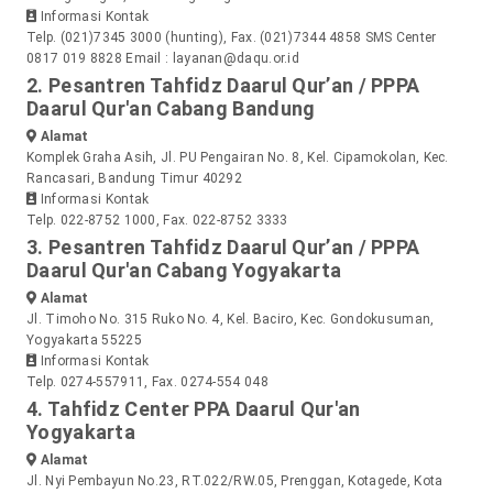
Informasi Kontak
Telp. (021)7345 3000 (hunting), Fax. (021)7344 4858 SMS Center
0817 019 8828
Email : layanan@daqu.or.id
2. Pesantren Tahfidz Daarul Qur’an / PPPA
Daarul Qur'an Cabang Bandung
Alamat
Komplek Graha Asih, Jl. PU Pengairan No. 8, Kel. Cipamokolan, Kec.
Rancasari, Bandung Timur 40292
Informasi Kontak
Telp. 022-8752 1000, Fax. 022-8752 3333
3. Pesantren Tahfidz Daarul Qur’an / PPPA
Daarul Qur'an Cabang Yogyakarta
Alamat
Jl. Timoho No. 315 Ruko No. 4, Kel. Baciro, Kec. Gondokusuman,
Yogyakarta 55225
Informasi Kontak
Telp. 0274-557911, Fax. 0274-554 048
4. Tahfidz Center PPA Daarul Qur'an
Yogyakarta
Alamat
Jl. Nyi Pembayun No.23, RT.022/RW.05, Prenggan, Kotagede, Kota