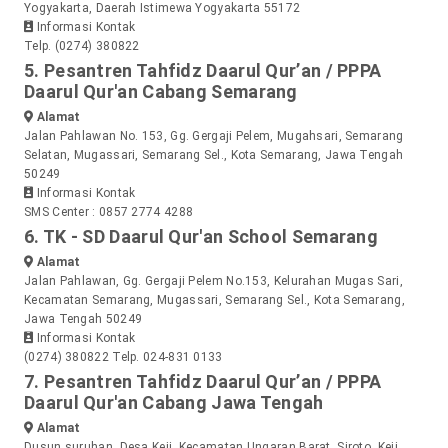
Yogyakarta, Daerah Istimewa Yogyakarta 55172
Informasi Kontak
Telp. (0274) 380822
5. Pesantren Tahfidz Daarul Qur’an / PPPA
Daarul Qur'an Cabang Semarang
Alamat
Jalan Pahlawan No. 153, Gg. Gergaji Pelem, Mugahsari, Semarang
Selatan, Mugassari, Semarang Sel., Kota Semarang, Jawa Tengah
50249
Informasi Kontak
SMS Center : 0857 2774 4288
6. TK - SD Daarul Qur'an School Semarang
Alamat
Jalan Pahlawan, Gg. Gergaji Pelem No.153, Kelurahan Mugas Sari,
Kecamatan Semarang, Mugassari, Semarang Sel., Kota Semarang,
Jawa Tengah 50249
Informasi Kontak
(0274) 380822
Telp. 024-831 0133
7. Pesantren Tahfidz Daarul Qur’an / PPPA
Daarul Qur'an Cabang Jawa Tengah
Alamat
Dusun suruhan, Desa Keji, Kecamatan Ungaran Barat, Siroto, Keji,