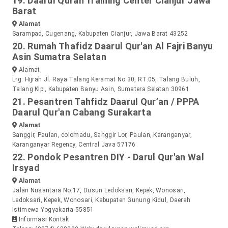
19. Daarul Quran Training Center Cianjur Jawa
Barat
Alamat
Sarampad, Cugenang, Kabupaten Cianjur, Jawa Barat 43252
20. Rumah Thafidz Daarul Qur'an Al Fajri Banyu
Asin Sumatra Selatan
Alamat
Lrg. Hijrah Jl. Raya Talang Keramat No.30, RT.05, Talang Buluh,
Talang Klp., Kabupaten Banyu Asin, Sumatera Selatan 30961
21. Pesantren Tahfidz Daarul Qur’an / PPPA
Daarul Qur'an Cabang Surakarta
Alamat
Sanggir, Paulan, colomadu, Sanggir Lor, Paulan, Karanganyar,
Karanganyar Regency, Central Java 57176
22. Pondok Pesantren DIY - Darul Qur'an Wal
Irsyad
Alamat
Jalan Nusantara No.17, Dusun Ledoksari, Kepek, Wonosari,
Ledoksari, Kepek, Wonosari, Kabupaten Gunung Kidul, Daerah
Istimewa Yogyakarta 55851
Informasi Kontak