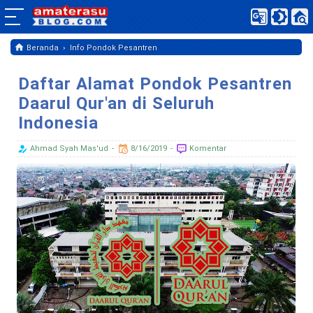
›
Beranda
Info Pondok Pesantren
Daftar Alamat Pondok Pesantren
Daarul Qur'an di Seluruh
Indonesia
Ahmad Syah Mas'ud
8/16/2019
Komentar