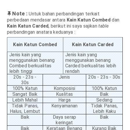
Note :
Untuk bahan perbandingan terkait
perbedaan mendasar antara
Kain Katun Combed
dan
Kain Katun Carded
, berikut ini saya sajikan
table
perbandingan anatara keduanya :
Kain Katun Combed
Kain Katun Carded
Jenis kain yang
Jenis kain yang
menggunakan benang
menggunakan benang
Combed berkualitas
Carded berkualitas lebih
lebih tinggi
rendah
20s - 23s -
Jenis
20s - 23s - 30s
30s
100% Katun
Komposisi
100% Katun
Sangat Baik
Kualitas
Baik
Lebih Mahal
Harga
Sedang
Tidak Panas,
Kenyamanan
Tidak Panas,
Halus, Lembut
Lebih Kaku
Baik
Daya serap
Baik
keringat
Baik
Kerataan Benang
Kurang Baik