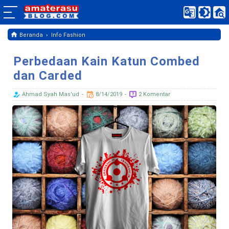
›
Beranda
Info Fashion
Perbedaan Kain Katun Combed
dan Carded
Ahmad Syah Mas'ud
8/14/2019
2 Komentar