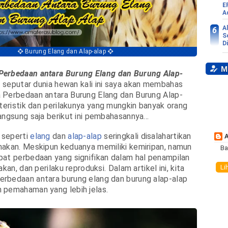
E
A
A
S
D
Burung Elang dan Alap-alap
My
Perbedaan antara Burung Elang dan Burung Alap-
l seputar dunia hewan kali ini saya akan membahas
 Perbedaan antara Burung Elang dan Burung Alap-
kteristik dan perilakunya yang mungkin banyak orang
angsung saja berikut ini pembahasannya...
 seperti
elang
dan
alap-alap
seringkali disalahartikan
makan. Meskipun keduanya memiliki kemiripan, namun
Ba
at perbedaan yang signifikan dalam hal penampilan
Li
kan, dan perilaku reproduksi. Dalam artikel ini, kita
rbedaan antara burung elang dan burung alap-alap
 pemahaman yang lebih jelas.