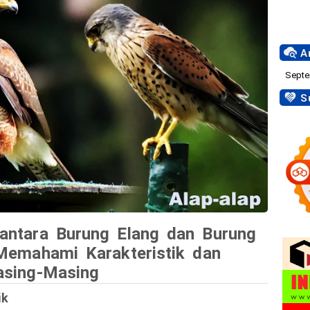
Ar
Su
antara Burung Elang dan Burung
 Memahami Karakteristik dan
asing-Masing
ik