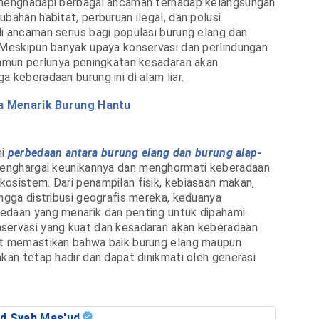
 menghadapi berbagai ancaman terhadap kelangsungan
bahan habitat, perburuan ilegal, dan polusi
i ancaman serius bagi populasi burung elang dan
 Meskipun banyak upaya konservasi dan perlindungan
namun perlunya peningkatan kesadaran akan
 keberadaan burung ini di alam liar.
a Menarik Burung Hantu
mi
perbedaan antara burung elang dan burung alap-
 menghargai keunikannya dan menghormati keberadaan
osistem. Dari penampilan fisik, kebiasaan makan,
ingga distribusi geografis mereka, keduanya
edaan yang menarik dan penting untuk dipahami.
servasi yang kuat dan kesadaran akan keberadaan
at memastikan bahwa baik burung elang maupun
akan tetap hadir dan dapat dinikmati oleh generasi
d Syah Mas'ud