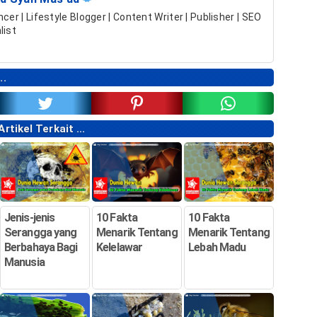
ncer | Lifestyle Blogger | Content Writer | Publisher | SEO
list
..
tikel Terkait ...
Jenis-jenis
10 Fakta
10 Fakta
Serangga yang
Menarik Tentang
Menarik Tentang
Berbahaya Bagi
Kelelawar
Lebah Madu
Manusia