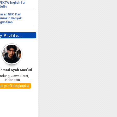
FEKTA English for
dults
lasan NFC Pay
emakin Banyak
igunakan
 Profile...
Ahmad Syah Mas'ud
ndung, Jawa Barat,
Indonesia
hat profil lengkapku