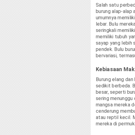
Salah satu perbed
burung alap-alap 
umumnya memiliki
lebar. Bulu merek
seringkali memiliki
memiliki tubuh ya
sayap yang lebih 
pendek. Bulu burun
bervariasi, termas
Kebiasaan Mak
Burung elang dan 
sedikit berbeda.
besar, seperti bur
sering menunggu d
mangsa mereka den
cenderung memburu
atau reptil kecil
mereka di permuka