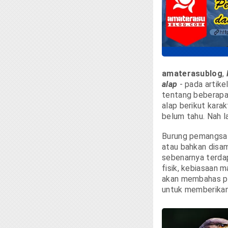
amaterasublog
,
alap
- pada artike
tentang beberapa
alap berikut kara
belum tahu. Nah l
Burung pemangsa
atau bahkan disa
sebenarnya terdap
fisik, kebiasaan ma
akan membahas pe
untuk memberikan