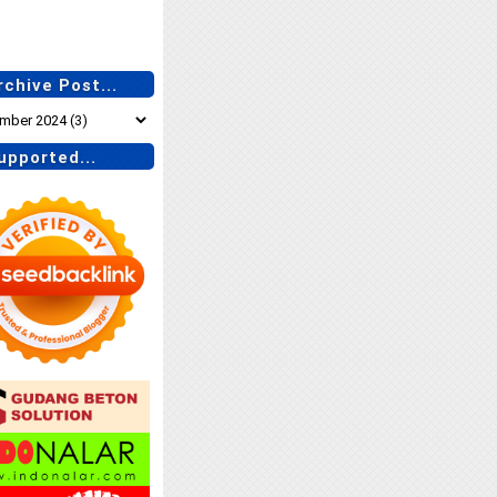
chive Post...
pported...