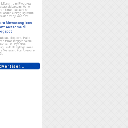
S, Domain dan IP Address
aterasublog.com ,- Hallo
man-teman, pada artikel
putar dunia blogging kali ini
ya akan menjelaskan me...
ara Memasang Icon
ont Awesome di
logspot
aterasublog.com ,- Hallo
man-teman blogger, dalam
ikel kali ini saya akan
ngulas tentang bagaimana
ra Memasang Font Awesome
B...
vertiser...