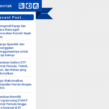
ontak
cent Post...
engenal Rayap dan
ara Mencegah
erusakan Rumah Sejak
ni
arga Spandek dan
eunggulan
enggunaannya untuk
tap Kanopi
anduan Sablon DTF
ntuk Pemula: Teknik,
lat, dan Bahan yang
ibutuhkan
ips Maksimalkan
enjualan Harian dengan
RIS
anduan Memilih
rogram yang Efektif
ntuk Pemula hingga
rofesional di EF