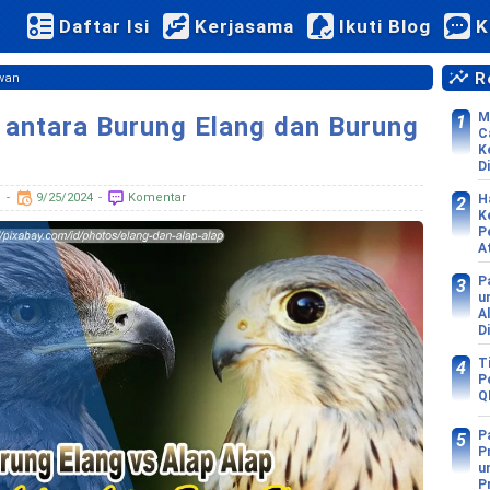
Daftar Isi
Kerjasama
Ikuti Blog
K
Re
wan
M
antara Burung Elang dan Burung
C
K
Di
d
9/25/2024
Komentar
H
K
P
A
P
u
A
D
T
P
Q
P
P
u
P