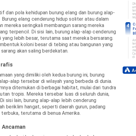
n
DN
am
te
tif dan pola kehidupan burung elang dan burung alap-
se
sa
. Burung elang cenderung hidup soliter atau dalam
C
dan mereka seringkali membangun sarang mereka
F
yang terpencil. Di sisi lain, burung alap-alap cenderung
B
i yang lebih besar, terutama saat mereka bersarang.
Am
mbentuk koloni besar di tebing atau bangunan yang
te
art
k sarang akan saling berdekatan.
me
Ca
di 
rafis
Ad
maan yang dimiliki oleh kedua burung ini, burung
alap-alap tersebar di wilayah yang berbeda di dunia.
nya ditemukan di berbagai habitat, mulai dari tundra
utan tropis. Mereka tersebar luas di seluruh dunia,
 Di sisi lain, burung alap-alap lebih cenderung
ah beriklim hangat, seperti daerah gurun, padang
 terbuka, terutama di benua Amerika.
n Ancaman