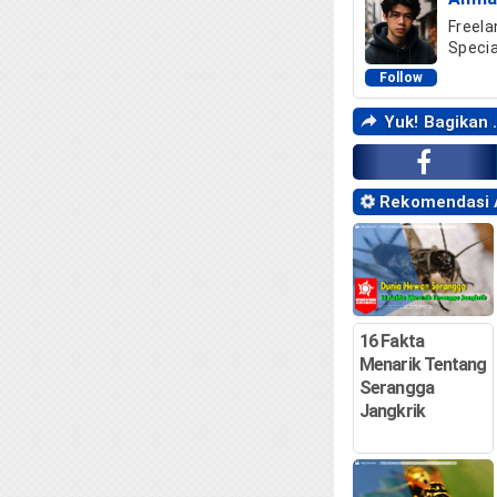
Freela
Specia
Follow
Yuk! Bagikan .
Rekomendasi Ar
16 Fakta
Menarik Tentang
Serangga
Jangkrik