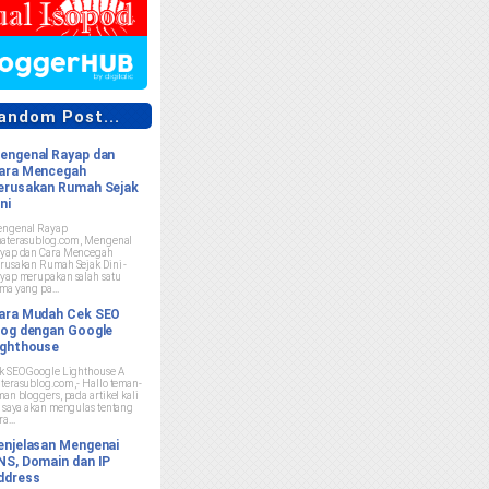
ndom Post...
engenal Rayap dan
ara Mencegah
erusakan Rumah Sejak
ni
ngenal Rayap
aterasublog.com , Mengenal
yap dan Cara Mencegah
rusakan Rumah Sejak Dini -
yap merupakan salah satu
ma yang pa...
ara Mudah Cek SEO
log dengan Google
ighthouse
k SEO Google Lighthouse A
terasublog.com ,- Hallo teman-
man bloggers, pada artikel kali
i saya akan mengulas tentang
a...
enjelasan Mengenai
NS, Domain dan IP
ddress