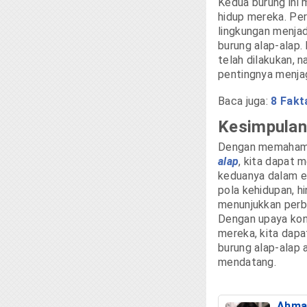
Kedua burung ini
hidup mereka. Peru
lingkungan menjad
burung alap-alap.
telah dilakukan, 
pentingnya menjaga
Baca juga:
8 Fakt
Kesimpulan
Dengan memaha
alap
, kita dapat
keduanya dalam ek
pola kehidupan, h
menunjukkan perb
Dengan upaya kon
mereka, kita dap
burung alap-alap 
mendatang.
Ahma