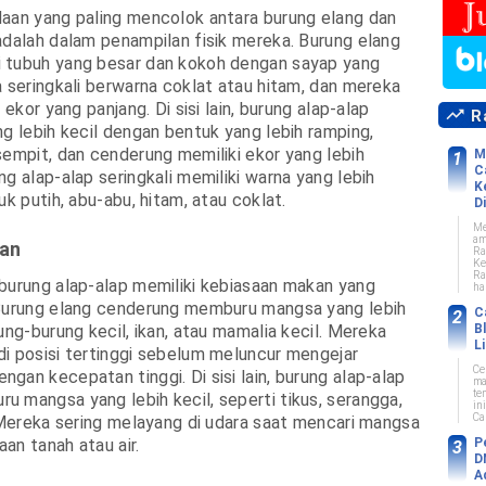
aan yang paling mencolok antara burung elang dan
adalah dalam penampilan fisik mereka. Burung elang
 tubuh yang besar dan kokoh dengan sayap yang
a seringkali berwarna coklat atau hitam, dan mereka
 ekor yang panjang. Di sisi lain, burung alap-alap
Ra
ng lebih kecil dengan bentuk yang lebih ramping,
sempit, dan cenderung memiliki ekor yang lebih
M
C
g alap-alap seringkali memiliki warna yang lebih
K
uk putih, abu-abu, hitam, atau coklat.
Di
Me
am
an
Ra
Ke
Ra
burung alap-alap memiliki kebiasaan makan yang
ha
 Burung elang cenderung memburu mangsa yang lebih
C
B
ung-burung kecil, ikan, atau mamalia kecil. Mereka
L
i posisi tertinggi sebelum meluncur mengejar
Ce
gan kecepatan tinggi. Di sisi lain, burung alap-alap
ma
te
 mangsa yang lebih kecil, seperti tikus, serangga,
in
Car
. Mereka sering melayang di udara saat mencari mangsa
P
an tanah atau air.
D
A