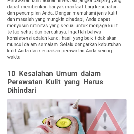
Perawatan kulit adalah investasi jangka panjang yang
dapat memberikan banyak manfaat bagi kesehatan
dan penampilan Anda. Dengan memahami jenis kulit
dan masalah yang mungkin dihadapi, Anda dapat
menyusun rutinitas yang sesuai untuk menjaga kulit
tetap sehat dan bercahaya. Ingatlah bahwa
konsistensi adalah kunci; hasil yang baik tidak akan
muncul dalam semalam. Selalu dengarkan kebutuhan
kulit Anda dan sesuaikan perawatan Anda seiring
waktu.
10 Kesalahan Umum dalam
Perawatan Kulit yang Harus
Dihindari