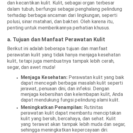
dan kecantikan kulit. Kulit, sebagai organ terbesar
dalam tubuh, berfungsi sebagai penghalang pelindung
terhadap berbagai ancaman dari lingkungan, seperti
polusi, sinar matahari, dan bakteri. Oleh karena itu,
penting untuk memberikannya perhatian khusus.
a. Tujuan dan Manfaat Perawatan Kulit
Berikut ini adalah beberapa tujuan dan manfaat
perawatan kulit yang tidak hanya menjaga kesehatan
kulit, tetapi juga membuatnya tampak lebih cerah,
segar, dan awet muda!
Menjaga Kesehatan:
Perawatan kulit yang baik
dapat mencegah berbagai masalah kulit seperti
jerawat, penuaan dini, dan infeksi. Dengan
menjaga kebersihan dan kelembapan kulit, Anda
dapat mendukung fungsi pelindung alami kulit.
Meningkatkan Penampilan:
Rutinitas
perawatan kulit dapat membantu menciptakan
kulit yang bersih, bercahaya, dan sehat. Kulit
yang terawat akan tampak lebih muda dan segar,
sehingga meningkatkan kepercayaan diri.