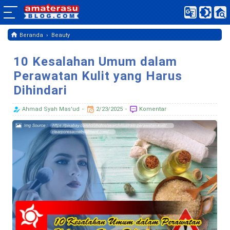
›
Beranda
Beauty
10 Kesalahan Umum dalam
Perawatan Kulit yang Harus
Dihindari
Ahmad Syah Mas'ud
2/23/2025
Komentar