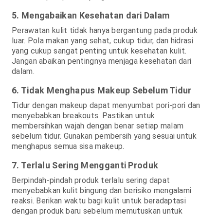
5. Mengabaikan Kesehatan dari Dalam
Perawatan kulit tidak hanya bergantung pada produk
luar. Pola makan yang sehat, cukup tidur, dan hidrasi
yang cukup sangat penting untuk kesehatan kulit.
Jangan abaikan pentingnya menjaga kesehatan dari
dalam.
6. Tidak Menghapus Makeup Sebelum Tidur
Tidur dengan makeup dapat menyumbat pori-pori dan
menyebabkan breakouts. Pastikan untuk
membersihkan wajah dengan benar setiap malam
sebelum tidur. Gunakan pembersih yang sesuai untuk
menghapus semua sisa makeup.
7. Terlalu Sering Mengganti Produk
Berpindah-pindah produk terlalu sering dapat
menyebabkan kulit bingung dan berisiko mengalami
reaksi. Berikan waktu bagi kulit untuk beradaptasi
dengan produk baru sebelum memutuskan untuk