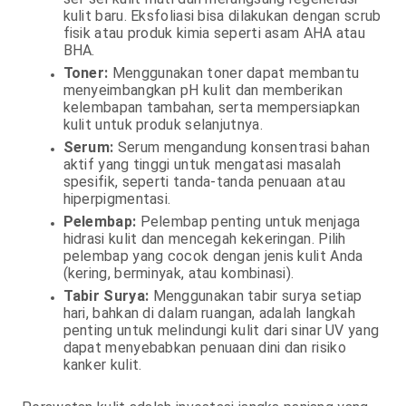
kulit baru. Eksfoliasi bisa dilakukan dengan scrub
fisik atau produk kimia seperti asam AHA atau
BHA.
Toner:
Menggunakan toner dapat membantu
menyeimbangkan pH kulit dan memberikan
kelembapan tambahan, serta mempersiapkan
kulit untuk produk selanjutnya.
Serum:
Serum mengandung konsentrasi bahan
aktif yang tinggi untuk mengatasi masalah
spesifik, seperti tanda-tanda penuaan atau
hiperpigmentasi.
Pelembap:
Pelembap penting untuk menjaga
hidrasi kulit dan mencegah kekeringan. Pilih
pelembap yang cocok dengan jenis kulit Anda
(kering, berminyak, atau kombinasi).
Tabir Surya:
Menggunakan tabir surya setiap
hari, bahkan di dalam ruangan, adalah langkah
penting untuk melindungi kulit dari sinar UV yang
dapat menyebabkan penuaan dini dan risiko
kanker kulit.