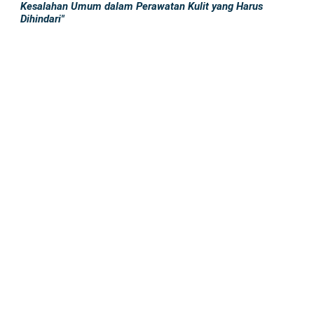
Kesalahan Umum dalam Perawatan Kulit yang Harus
Dihindari"