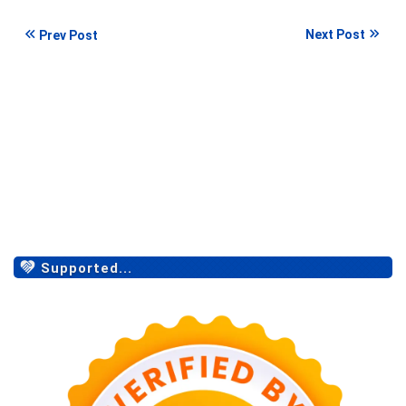
Next Post
Prev Post
Supported...