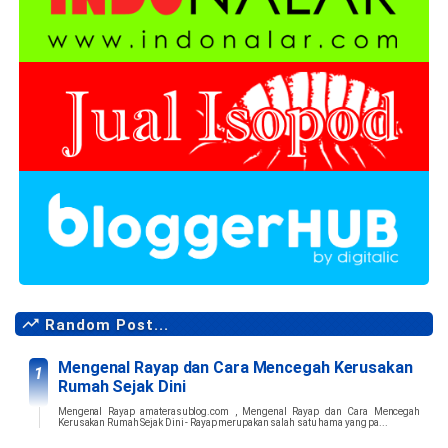
Random Post...
Mengenal Rayap dan Cara Mencegah Kerusakan
Rumah Sejak Dini
Mengenal Rayap amaterasublog.com , Mengenal Rayap dan Cara Mencegah
Kerusakan Rumah Sejak Dini - Rayap merupakan salah satu hama yang pa...