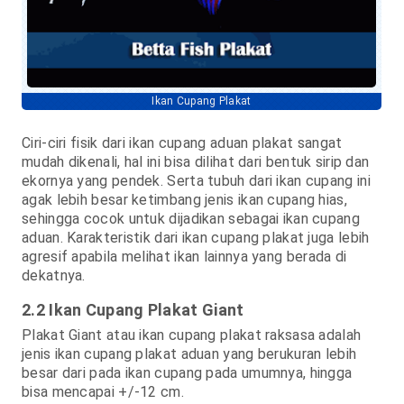
Ikan Cupang Plakat
Ciri-ciri fisik dari ikan cupang aduan plakat sangat
mudah dikenali, hal ini bisa dilihat dari bentuk sirip dan
ekornya yang pendek. Serta tubuh dari ikan cupang ini
agak lebih besar ketimbang jenis ikan cupang hias,
sehingga cocok untuk dijadikan sebagai ikan cupang
aduan. Karakteristik dari ikan cupang plakat juga lebih
agresif apabila melihat ikan lainnya yang berada di
dekatnya.
2.2 Ikan Cupang Plakat Giant
Plakat Giant atau ikan cupang plakat raksasa adalah
jenis ikan cupang plakat aduan yang berukuran lebih
besar dari pada ikan cupang pada umumnya, hingga
bisa mencapai +/-12 cm.