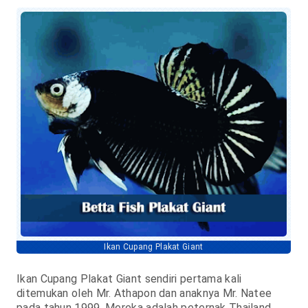
Ikan Cupang Plakat Giant
Ikan Cupang Plakat Giant sendiri pertama kali
ditemukan oleh Mr. Athapon dan anaknya Mr. Natee
pada tahun 1999. Mereka adalah peternak Thailand