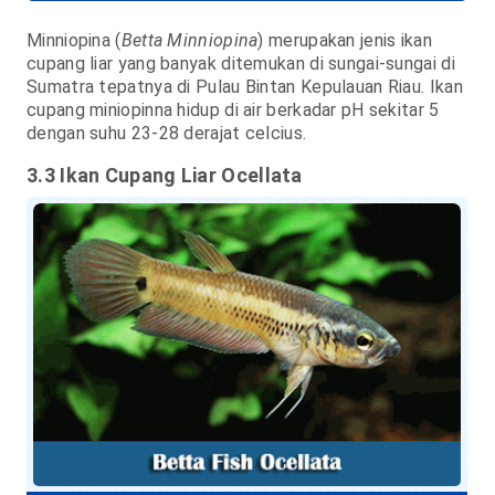
Minniopina (
Betta Minniopina
) merupakan jenis ikan
cupang liar yang banyak ditemukan di sungai-sungai di
Sumatra tepatnya di Pulau Bintan Kepulauan Riau. Ikan
cupang miniopinna hidup di air berkadar pH sekitar 5
dengan suhu 23-28 derajat celcius.
3.3 Ikan Cupang Liar Ocellata