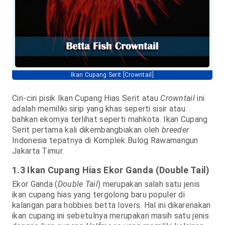
Ikan Cupang Serit [Crowntail]
Ciri-ciri pisik Ikan Cupang Hias Serit atau
Crowntail
ini
adalah memiliki sirip yang khas seperti sisir atau
bahkan ekornya terlihat seperti mahkota. Ikan Cupang
Serit pertama kali dikembangbiakan oleh
breeder
Indonesia tepatnya di Komplek Bulog Rawamangun
Jakarta Timur.
1.3 Ikan Cupang Hias Ekor Ganda (Double Tail)
Ekor Ganda (
Double Tail
) merupakan salah satu jenis
ikan cupang hias yang tergolong baru populer di
kalangan para hobbies betta lovers. Hal ini dikarenakan
ikan cupang ini sebetulnya merupakan masih satu jenis