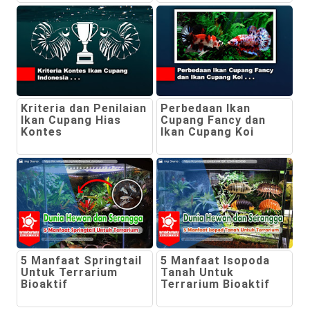
Kriteria dan Penilaian
Perbedaan Ikan
Ikan Cupang Hias
Cupang Fancy dan
Kontes
Ikan Cupang Koi
5 Manfaat Springtail
5 Manfaat Isopoda
Untuk Terrarium
Tanah Untuk
Bioaktif
Terrarium Bioaktif