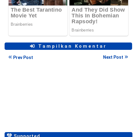
Tampilkan Komentar
Next Post
Prev Post
Supported...