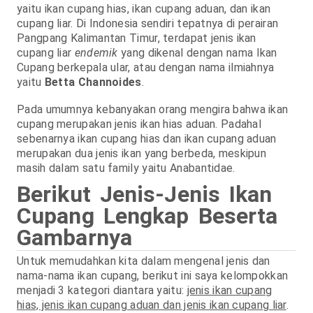
yaitu ikan cupang hias, ikan cupang aduan, dan ikan
cupang liar. Di Indonesia sendiri tepatnya di perairan
Pangpang Kalimantan Timur, terdapat jenis ikan
cupang liar
endemik
yang dikenal dengan nama Ikan
Cupang berkepala ular, atau dengan nama ilmiahnya
yaitu
Betta Channoides
.
Pada umumnya kebanyakan orang mengira bahwa ikan
cupang merupakan jenis ikan hias aduan. Padahal
sebenarnya ikan cupang hias dan ikan cupang aduan
merupakan dua jenis ikan yang berbeda, meskipun
masih dalam satu family yaitu Anabantidae.
Berikut Jenis-Jenis Ikan
Cupang Lengkap Beserta
Gambarnya
Untuk memudahkan kita dalam mengenal jenis dan
nama-nama ikan cupang, berikut ini saya kelompokkan
menjadi 3 kategori diantara yaitu:
jenis ikan cupang
hias, jenis ikan cupang aduan dan jenis ikan cupang liar
.