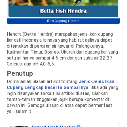
Ikan-Cupang Hendra
Hendra (Betta Hendra) merupakan jenis ikan cupang
liar asli Indonesia lainnya yang habitat aslinya dapat
ditemukan di perairan air tawar di Palangkaraya,
Kalimantan Timur, Borneo. Ukuran dari cupang liar yang
satu ini hanya sampai 4-6 cm dengan suhu air 22-27
Celcius, dan pH 4,0-6,5.
Penutup
Demikianlah ulasan artikel tentang
Jenis-Jenis Ikan
Cupang Lengkap Beserta Gambarnya
. Jika ada yang
ingin ditanyakan terkait isi artikel di atas, silahkan
teman-teman tinggalkan jejak berupa komentar di
bawah ini. Semoga ulasan di atas dapat bermanfaat
ya... salam :)