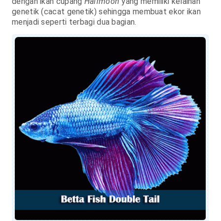
dengan ikan cupang
Halfmoon
yang memiliki kelainan
genetik (cacat genetik) sehingga membuat ekor ikan
menjadi seperti terbagi dua bagian.