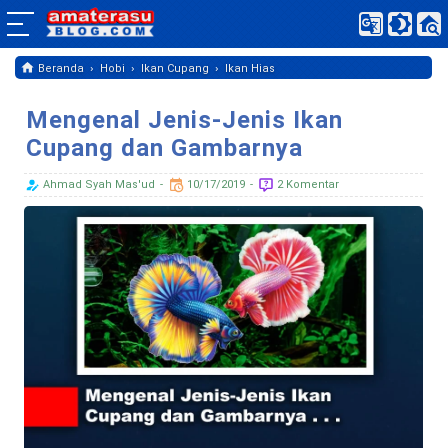
›
›
›
Beranda
Hobi
Ikan Cupang
Ikan Hias
Mengenal Jenis-Jenis Ikan
Cupang dan Gambarnya
Ahmad Syah Mas'ud
10/17/2019
2 Komentar