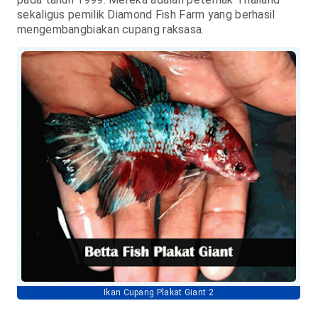
sekaligus pemilik Diamond Fish Farm yang berhasil
mengembangbiakan cupang raksasa.
Ikan Cupang Plakat Giant 2