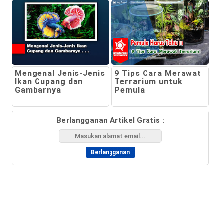
Mengenal Jenis-Jenis
9 Tips Cara Merawat
Ikan Cupang dan
Terrarium untuk
Gambarnya
Pemula
Berlangganan Artikel Gratis :