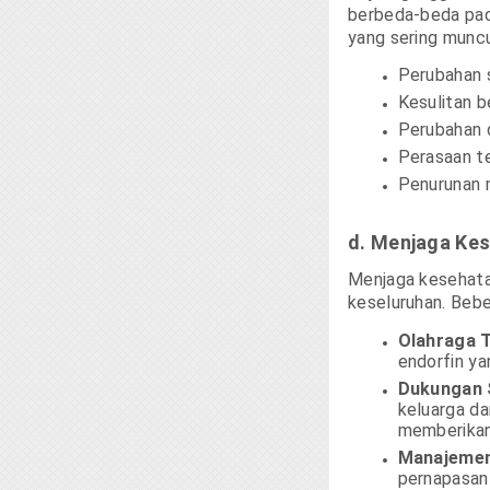
berbeda-beda pad
yang sering muncu
Perubahan s
Kesulitan b
Perubahan d
Perasaan te
Penurunan m
d. Menjaga Ke
Menjaga kesehata
keseluruhan. Bebe
Olahraga T
endorfin ya
Dukungan S
keluarga d
memberikan
Manajemen
pernapasan