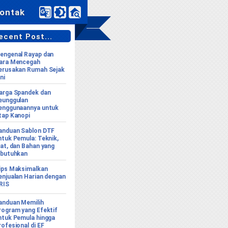
ontak
cent Post...
engenal Rayap dan
ara Mencegah
erusakan Rumah Sejak
ni
arga Spandek dan
eunggulan
enggunaannya untuk
tap Kanopi
anduan Sablon DTF
ntuk Pemula: Teknik,
lat, dan Bahan yang
ibutuhkan
ips Maksimalkan
enjualan Harian dengan
RIS
anduan Memilih
rogram yang Efektif
ntuk Pemula hingga
rofesional di EF