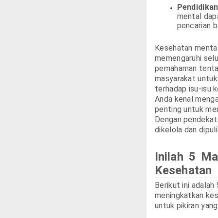
Pendidikan
mental dap
pencarian b
Kesehatan mental
memengaruhi selu
pemahaman tentan
masyarakat untuk 
terhadap isu-isu 
Anda kenal menga
penting untuk men
Dengan pendekata
dikelola dan dipul
Inilah 5 M
Kesehatan 
Berikut ini adala
meningkatkan kes
untuk pikiran yang 