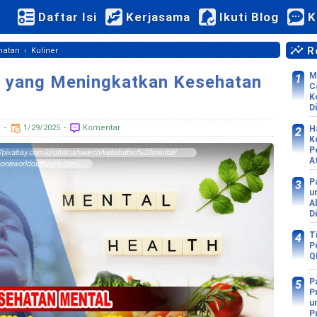
Daftar Isi
Kerjasama
Ikuti Blog
K
Re
›
hatan
Kuliner
M
 yang Meningkatkan Kesehatan
C
K
Di
d
1/29/2025
Komentar
H
K
P
A
P
u
A
D
T
P
Q
P
P
u
P