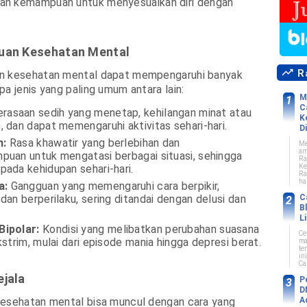
an kemampuan untuk menyesuaikan diri dengan
guan Kesehatan Mental
Ra
n kesehatan mental dapat mempengaruhi banyak
pa jenis yang paling umum antara lain:
M
C
rasaan sedih yang menetap, kehilangan minat atau
K
 dan dapat memengaruhi aktivitas sehari-hari.
Di
n:
Rasa khawatir yang berlebihan dan
Me
am
puan untuk mengatasi berbagai situasi, sehingga
Ra
Ke
ada kehidupan sehari-hari.
Ra
ha
a:
Gangguan yang memengaruhi cara berpikir,
C
dan berperilaku, sering ditandai dengan delusi dan
B
L
ipolar:
Kondisi yang melibatkan perubahan suasana
Ce
kstrim, mulai dari episode mania hingga depresi berat.
ma
te
in
Car
ejala
P
D
kesehatan mental bisa muncul dengan cara yang
A