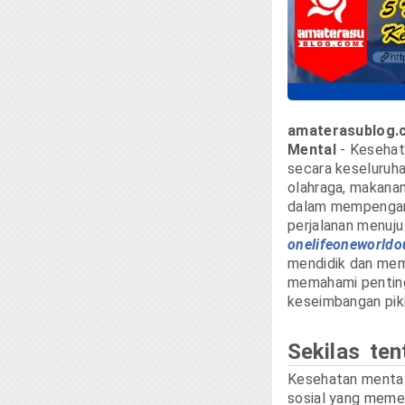
amaterasublog.
Mental
- Kesehat
secara keseluruh
olahraga, makanan
dalam mempengaru
perjalanan menuju
onelifeoneworldo
mendidik dan mem
memahami penting
keseimbangan piki
Sekilas te
Kesehatan mental 
sosial yang memen