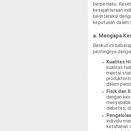
berperilaku. Kese
kesejahteraan in
berinteraksi deng
keputusan dalam h
a. Mengapa Ke
Berikut ini bebe
pentingnya dengan
Kualitas H
kualitas hi
mental stab
produktivit
dalam pendi
Fisik dan 
dengan kese
menyebabkan
diabetes, d
Pengelolaa
individu me
ketahanan 