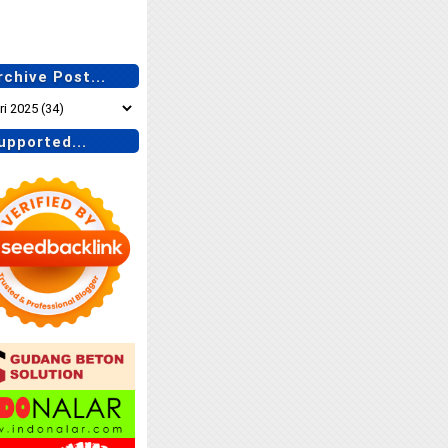
chive Post...
pported...