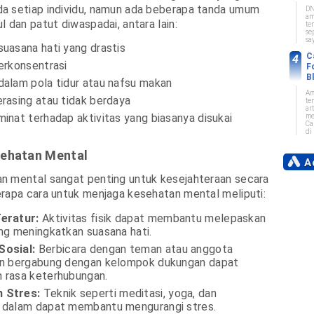
a setiap individu, namun ada beberapa tanda umum
DN
am
l dan patut diwaspadai, antara lain:
te
se
sa
uasana hati yang drastis
C
erkonsentrasi
F
B
alam pola tidur atau nafsu makan
Am
rasing atau tidak berdaya
te
art
inat terhadap aktivitas yang biasanya disukai
me
Ca
di 
sehatan Mental
Ad
n mental sangat penting untuk kesejahteraan secara
rapa cara untuk menjaga kesehatan mental meliputi:
eratur:
Aktivitas fisik dapat membantu melepaskan
ng meningkatkan suasana hati.
osial:
Berbicara dengan teman atau anggota
an bergabung dengan kelompok dukungan dapat
 rasa keterhubungan.
 Stres:
Teknik seperti meditasi, yoga, dan
 dalam dapat membantu mengurangi stres.