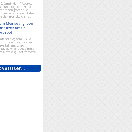
S, Domain dan IP Address
aterasublog.com ,- Hallo
man-teman, pada artikel
putar dunia blogging kali ini
ya akan menjelaskan me...
ara Memasang Icon
ont Awesome di
logspot
aterasublog.com ,- Hallo
man-teman blogger, dalam
ikel kali ini saya akan
ngulas tentang bagaimana
ra Memasang Font Awesome
B...
vertiser...