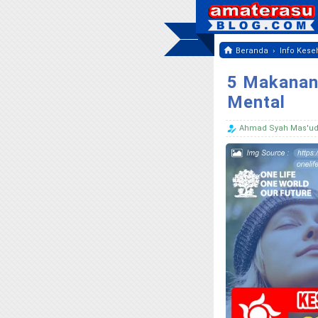
›
Beranda
Info Kese
5 Makanan
Mental
Ahmad Syah Mas'u