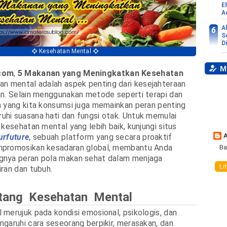
E
A
A
S
D
Kesehatan Mental
My
com
,
5 Makanan yang Meningkatkan Kesehatan
an mental adalah aspek penting dari kesejahteraan
an. Selain menggunakan metode seperti terapi dan
 yang kita konsumsi juga memainkan peran penting
hi suasana hati dan fungsi otak. Untuk memulai
 kesehatan mental yang lebih baik, kunjungi situs
urfuture
, sebuah platform yang secara proaktif
promosikan kesadaran global, membantu Anda
Ba
nya peran pola makan sehat dalam menjaga
Li
ran dan tubuh.
ntang Kesehatan Mental
merujuk pada kondisi emosional, psikologis, dan
garuhi cara seseorang berpikir, merasakan, dan