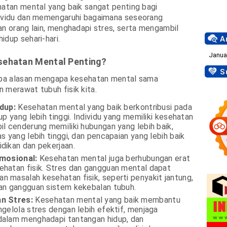
hatan mental yang baik sangat penting bagi
dividu dan memengaruhi bagaimana seseorang
an orang lain, menghadapi stres, serta mengambil
idup sehari-hari.
Ar
sehatan Mental Penting?
Su
rapa alasan mengapa kesehatan mental sama
 merawat tubuh fisik kita.
idup:
Kesehatan mental yang baik berkontribusi pada
dup yang lebih tinggi. Individu yang memiliki kesehatan
il cenderung memiliki hubungan yang lebih baik,
as yang lebih tinggi, dan pencapaian yang lebih baik
dikan dan pekerjaan.
Emosional:
Kesehatan mental juga berhubungan erat
hatan fisik. Stres dan gangguan mental dapat
 masalah kesehatan fisik, seperti penyakit jantung,
an gangguan sistem kekebalan tubuh.
n Stres:
Kesehatan mental yang baik membantu
ngelola stres dengan lebih efektif, menjaga
dalam menghadapi tantangan hidup, dan