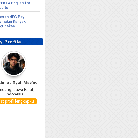
FEKTA English for
dults
lasan NFC Pay
emakin Banyak
igunakan
 Profile...
Ahmad Syah Mas'ud
ndung, Jawa Barat,
Indonesia
hat profil lengkapku