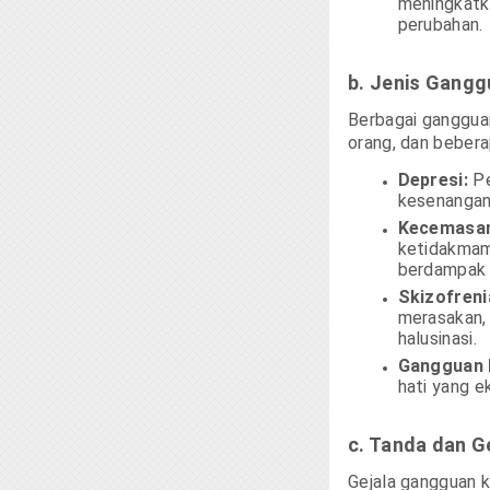
meningkatk
perubahan.
b. Jenis Gang
Berbagai ganggua
orang, dan bebera
Depresi:
Pe
kesenangan,
Kecemasa
ketidakmam
berdampak p
Skizofreni
merasakan, 
halusinasi.
Gangguan B
hati yang e
c. Tanda dan G
Gejala gangguan 