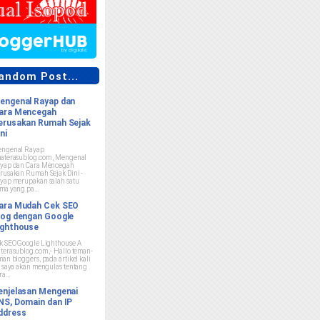
ndom Post...
engenal Rayap dan
ara Mencegah
erusakan Rumah Sejak
ni
ngenal Rayap
aterasublog.com , Mengenal
yap dan Cara Mencegah
rusakan Rumah Sejak Dini -
yap merupakan salah satu
ma yang pa...
ara Mudah Cek SEO
log dengan Google
ighthouse
k SEO Google Lighthouse A
terasublog.com ,- Hallo teman-
man bloggers, pada artikel kali
i saya akan mengulas tentang
a...
enjelasan Mengenai
NS, Domain dan IP
ddress