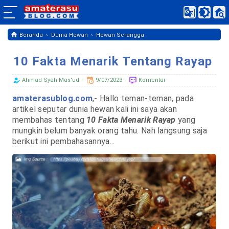
›
›
Beranda
Dunia Hewan
Hewan Serangga
10 Fakta Menarik Tentang Rayap
Ahmad Syah Mas'ud
9/07/2023
Komentar
amaterasublog.com
,- Hallo teman-teman, pada
artikel seputar dunia hewan kali ini saya akan
membahas tentang
10 Fakta Menarik Rayap
yang
mungkin belum banyak orang tahu. Nah langsung saja
berikut ini pembahasannya...